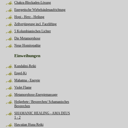
Chakra-Blockaden-Lösung
Energetische Wirbelsäulenaufrichtung
Hopi - Herz - Heilung
Zellverjüngung incl. Facelifting
5 Kolumbianischen Lichter
Die Metamorphose
Neue Homöopathie
Einweihungen
Kundalini-Reiki
Engel-Ki
Mahatma - Energie
Violet Flame
Metamorphose-Energiemassage
Heilgebete / Besprechen/ Schamanisches
Besprechen
SHAMANIC HEALING - AMA DEUS
1 - 2
Hawaiian Huna Reiki